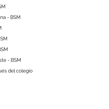
BSM
ena - BSM
M
 BSM
 BSM
ste - BSM
ués del colegio